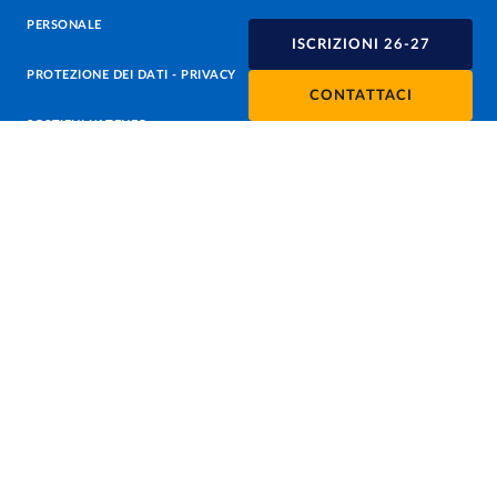
PERSONALE
ISCRIZIONI 26-27
PROTEZIONE DEI DATI - PRIVACY
CONTATTACI
SOSTIENI L'ATENEO
UFFICIO STAMPA
URP - UFFICIO RELAZIONI CON IL PUBBLICO
Facebook
Instagram
TikTok
X
Linkedin
Youtube
Flickr
WhatsAp
Accessibilità
Cookie settings
Informazioni sul sito