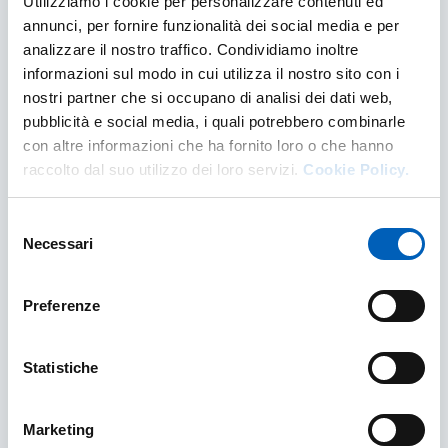
Utilizziamo i cookie per personalizzare contenuti ed
Informazioni sulle modalità di iscrizione alle
annunci, per fornire funzionalità dei social media e per
scuole di specializzazione sia di area sanitaria
analizzare il nostro traffico. Condividiamo inoltre
(medica e non medica) che di area veterinaria e
informazioni sul modo in cui utilizza il nostro sito con i
giuridica
nostri partner che si occupano di analisi dei dati web,
SCUOLE DI SPECIALIZZAZIONE - ISCRIZIONE
pubblicità e social media, i quali potrebbero combinarle
SCOPRI DI PIÙ
con altre informazioni che ha fornito loro o che hanno
raccolto dal suo utilizzo dei loro servizi.
Cookie Policy.
Selezione
Necessari
del
consenso
Preferenze
Statistiche
Marketing
Scuole di Specializzazione - carriera