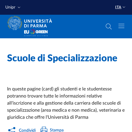
Salta al contenuto principale
Salta a fondo pagina
Unipr
ITA
Home
/
Scuole di Specializzazione
In queste pagine (card) gli studenti e le studentesse
potranno trovare tutte le informazioni relative
all'iscrizione e alla gestione della carriera delle scuole di
specializzazione (area medica e non medica), veterinaria e
giuridica che offre l'Università di Parma
Stampa
Condividi