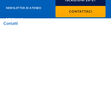
ISCRIZIONI 26-27
NEWSLETTER DI ATENEO
CONTATTACI
PERSONALE
Contatti
PROTEZIONE DEI DATI - PRIVACY
SOSTIENI L'ATENEO
UFFICIO STAMPA
URP - UFFICIO RELAZIONI CON IL PUBBLICO
Facebook
Instagram
TikTok
X
Linkedin
Youtube
Flickr
WhatsAp
Accessibilità
Cookie settings