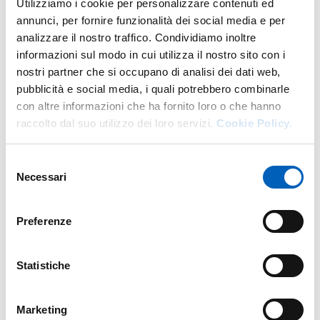
Utilizziamo i cookie per personalizzare contenuti ed
annunci, per fornire funzionalità dei social media e per
analizzare il nostro traffico. Condividiamo inoltre
informazioni sul modo in cui utilizza il nostro sito con i
Altro personale della struttura a questo
nostri partner che si occupano di analisi dei dati web,
indirizzo
pubblicità e social media, i quali potrebbero combinarle
con altre informazioni che ha fornito loro o che hanno
Personale tecnico amministrativo
raccolto dal suo utilizzo dei loro servizi.
Cookie Policy.
Selezione
Necessari
del
consenso
Preferenze
Statistiche
Marketing