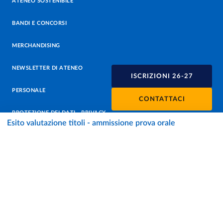
ATENEO SOSTENIBILE
BANDI E CONCORSI
MERCHANDISING
NEWSLETTER DI ATENEO
ISCRIZIONI 26-27
PERSONALE
CONTATTACI
PROTEZIONE DEI DATI - PRIVACY
Esito valutazione titoli - ammissione prova orale
SOSTIENI L'ATENEO
UFFICIO STAMPA
URP - UFFICIO RELAZIONI CON IL PUBBLICO
Facebook
Instagram
TikTok
X
Linkedin
Youtube
Flickr
WhatsAp