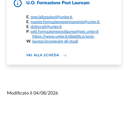
U.O. Formazione Post Lauream
E.
specializzazioni@unipr.it
,
E.
master.formazionepermanente@unipr.it
,
E.
dottorati@unipr.it
P.
sett.formazionepostlaurea@pec.unipr.it
https://www.unipr.it/didattica/post-
W.
laurea/proseguire-gli-studi
DI U.O. FORMAZIONE POST LAUREA
VAI ALLA SCHEDA
Modificato il
04/08/2026