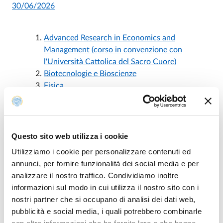
30/06/2026
Advanced Research in Economics and
Management (corso in convenzione con
l'Università Cattolica del Sacro Cuore)
Biotecnologie e Bioscienze
Fisica
Ingegneria Civile e Architettura
- modificato con
D.R. 1048 del 11/07/2026
Ingegneria Industriale
- modificato con D.R.
1001 del 02/07/2026 e D.R. 1048 del
Questo sito web utilizza i cookie
11/07/2026
Utilizziamo i cookie per personalizzare contenuti ed
Medicina Molecolare
- modificato con D.R.
annunci, per fornire funzionalità dei social media e per
1001 del 02/07/2026
analizzare il nostro traffico. Condividiamo inoltre
Microbiota and Healt
informazioni sul modo in cui utilizza il nostro sito con i
Neuroscienze
- modificato con D.R. 1064 del
nostri partner che si occupano di analisi dei dati web,
15/07/2026
pubblicità e social media, i quali potrebbero combinarle
Psicologia