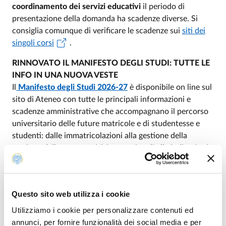
coordinamento dei servizi educativi
il periodo di
presentazione della domanda ha scadenze diverse. Si
consiglia comunque di verificare le scadenze sui
siti dei
singoli corsi
.
RINNOVATO IL MANIFESTO DEGLI STUDI: TUTTE LE
INFO IN UNA NUOVA VESTE
Il
Manifesto degli Studi 2026-27
è disponibile on line sul
sito di Ateneo con tutte le principali informazioni e
scadenze amministrative che accompagnano il percorso
universitario delle future matricole e di studentesse e
studenti: dalle immatricolazioni alla gestione della
carriera, dalle opportunità internazionali alle indicazioni
su tasse, contributi e modalità di pagamento.
Quest’anno il Manifesto è stato completamente
ripensato e riorganizzato, per migliorarne la fruibilità e
Questo sito web utilizza i cookie
l’efficacia comunicativa. La struttura è stata semplificata,
i testi sono stati rivisti per una maggiore chiarezza e
Utilizziamo i cookie per personalizzare contenuti ed
accessibilità e i contenuti sono stati snelliti,
annunci, per fornire funzionalità dei social media e per