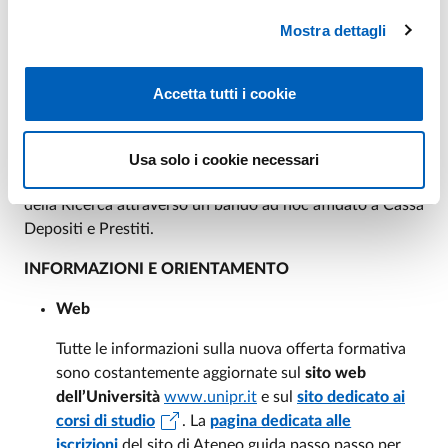
Contribuzione universitaria 2026-27
Mostra dettagli
ALLOGGI: PIÙ DI 2.200 POSTI DISPONIBILI
Per l’a.a. 2026-2027 saranno disponibili più di 2.200
Accetta tutti i cookie
posti, circa 750 in più dell’anno scorso, di cui quasi 1.000
riservati a studentesse e studenti beneficiari del Diritto
allo Studio anche grazie a interventi di housing
Usa solo i cookie necessari
studentesco finanziati dal Ministero dell’Università e
della Ricerca attraverso un bando ad hoc affidato a Cassa
Depositi e Prestiti.
INFORMAZIONI E ORIENTAMENTO
Web
Tutte le informazioni sulla nuova offerta formativa
sono costantemente aggiornate sul
sito web
dell’Università
www.unipr.it
e sul
sito dedicato ai
corsi di studio
. La
pagina dedicata alle
iscrizioni
del sito di Ateneo guida passo passo per