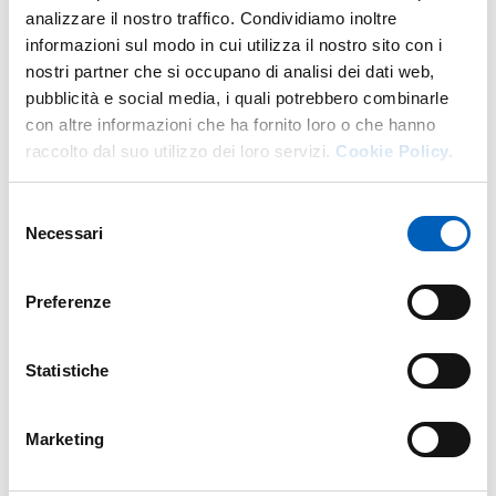
concentrandosi sulle informazioni essenziali, mentre gli
analizzare il nostro traffico. Condividiamo inoltre
approfondimenti sono facilmente raggiungibili tramite
informazioni sul modo in cui utilizza il nostro sito con i
collegamenti diretti alle pagine dedicate del sito web di
nostri partner che si occupano di analisi dei dati web,
Ateneo, costantemente aggiornate.
pubblicità e social media, i quali potrebbero combinarle
Rinnovata anche la grafica. Il Manifesto è ora organizzato
con altre informazioni che ha fornito loro o che hanno
in quattro sezioni, organizzate per argomenti per
raccolto dal suo utilizzo dei loro servizi.
Cookie Policy.
agevolare chi lo consulta nell’individuazione dei
contenuti di interesse. Per lo stesso motivo ogni sezione
Selezione
è identificata da un colore diverso:
Necessari
del
consenso
Iscrizioni - rosso
Internazionale - verde
Preferenze
Carriera - grigio
Formazione insegnanti - giallo
Statistiche
Completano il Manifesto tre allegati, consultabili
separatamente per maggiore chiarezza:
Marketing
Offerta formativa 2026-27
Scadenze amministrative 2026-27