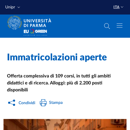
Salta al contenuto principale
Salta a fondo pagina
Unipr
ITA
Home
/
Immatricolazioni aperte
Cerca una notizia
/
Offerta complessiva di 109 corsi, in tutti gli ambiti
didattici e di ricerca. Alloggi: più di 2.200 posti
disponibili
Stampa
Condividi