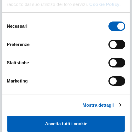
Futura matricola con titolo estero
raccolto dal suo utilizzo dei loro servizi.
Cookie Policy.
residente in Italia o in un paese
dell'Unione Europea
Selezione
Necessari
Se sei un futuro studente o una futura
del
studentessa con titolo di studi estero e
consenso
residente in Italia o in un paese dell'Unione
Europea clicca su questa card per ottenere tutte
Preferenze
le informazioni sull'iscrizione 26-27. Rientrano
in questa categoria anche le persone con
cittadinanza italiana ma con titolo estero.
Statistiche
FUTURA MATRICOLA CON TITOLO ESTERO RES
SCOPRI DI PIÙ
Marketing
Mostra dettagli
Accetta tutti i cookie