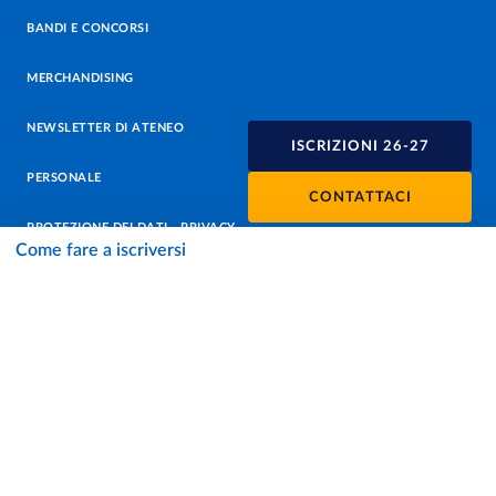
BANDI E CONCORSI
MERCHANDISING
NEWSLETTER DI ATENEO
ISCRIZIONI 26-27
PERSONALE
CONTATTACI
PROTEZIONE DEI DATI - PRIVACY
Come fare a iscriversi
SOSTIENI L'ATENEO
UFFICIO STAMPA
URP - UFFICIO RELAZIONI CON IL PUBBLICO
Facebook
Instagram
TikTok
X
Linkedin
Youtube
Flickr
WhatsAp