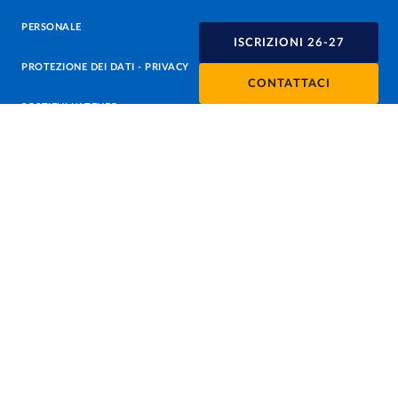
PERSONALE
ISCRIZIONI 26-27
PROTEZIONE DEI DATI - PRIVACY
CONTATTACI
SOSTIENI L'ATENEO
UFFICIO STAMPA
URP - UFFICIO RELAZIONI CON IL PUBBLICO
Facebook
Instagram
TikTok
X
Linkedin
Youtube
Flickr
WhatsAp
Accessibilità
Cookie settings
Informazioni sul sito