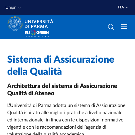
Salta al contenuto principale
Salta a fondo pagina
Unipr
ITA
Home
/
Sistema di Assicurazione
Assicurazione Qualità
/
della Qualità
Architettura del sistema di Assicurazione
Qualità di Ateneo
L'Università di Parma adotta un sistema di Assicurazione
Qualità ispirato alle migliori pratiche a livello nazionale
ed internazionale, in linea con le disposizioni normative
vigenti e con le raccomandazioni dell’agenzia di
valutazione della qualità accademica.