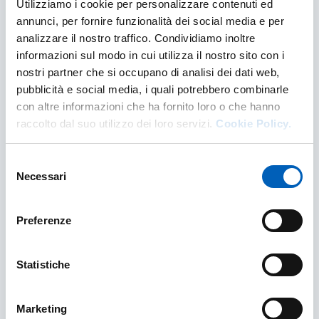
Utilizziamo i cookie per personalizzare contenuti ed
processi di assicurazione e valutazione...
annunci, per fornire funzionalità dei social media e per
ATTORI DEL SISTEMA DI ASSICURAZIONE DEL
analizzare il nostro traffico. Condividiamo inoltre
SCOPRI DI PIÙ
informazioni sul modo in cui utilizza il nostro sito con i
nostri partner che si occupano di analisi dei dati web,
pubblicità e social media, i quali potrebbero combinarle
con altre informazioni che ha fornito loro o che hanno
raccolto dal suo utilizzo dei loro servizi.
Cookie Policy.
Selezione
Necessari
del
consenso
Preferenze
Obiettivi annuali di Assicurazione della
Statistiche
Qualità
Obiettivi annuali di Assicurazione della Qualità
Marketing
di Ateneo