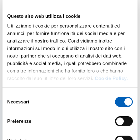
tutela am
con il ter
Questo sito web utilizza i cookie
della con
Utilizziamo i cookie per personalizzare contenuti ed
annunci, per fornire funzionalità dei social media e per
analizzare il nostro traffico. Condividiamo inoltre
informazioni sul modo in cui utilizza il nostro sito con i
nostri partner che si occupano di analisi dei dati web,
pubblicità e social media, i quali potrebbero combinarle
con altre informazioni che ha fornito loro o che hanno
raccolto dal suo utilizzo dei loro servizi.
Cookie Policy.
Selezione
Necessari
del
consenso
Preferenze
Vita da Unipr