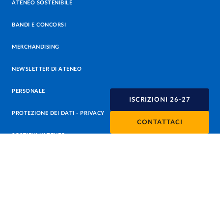
ATENEO SOSTENIBILE
BANDI E CONCORSI
MERCHANDISING
NEWSLETTER DI ATENEO
PERSONALE
ISCRIZIONI 26-27
PROTEZIONE DEI DATI - PRIVACY
CONTATTACI
SOSTIENI L'ATENEO
UFFICIO STAMPA
URP - UFFICIO RELAZIONI CON IL PUBBLICO
Facebook
Instagram
TikTok
X
Linkedin
Youtube
Flickr
WhatsAp