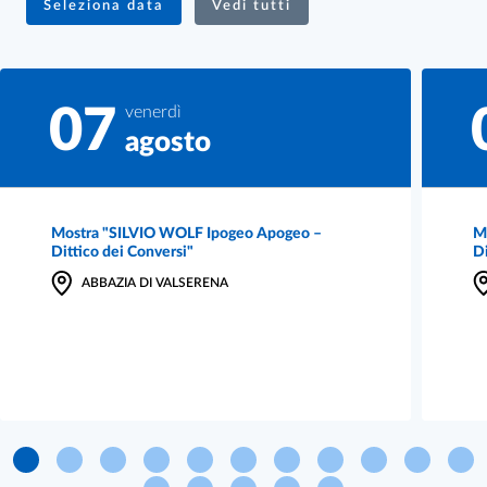
Seleziona data
Vedi tutti
07
venerdì
agosto
Mostra "SILVIO WOLF Ipogeo Apogeo –
M
Dittico dei Conversi"
Di
ABBAZIA DI VALSERENA