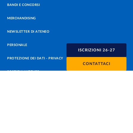
BANDI E CONCORSI
MERCHANDISING
NEWSLETTER DI ATENEO
PERSONALE
ISCRIZIONI 26-27
PROTEZIONE DEI DATI - PRIVACY
CONTATTACI
SOSTIENI L'ATENEO
UFFICIO STAMPA
URP - UFFICIO RELAZIONI CON IL PUBBLICO
Facebook
Instagram
TikTok
X
Linkedin
Youtube
Flickr
WhatsAp