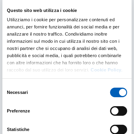
Questo sito web utilizza i cookie
Utilizziamo i cookie per personalizzare contenuti ed
annunci, per fornire funzionalità dei social media e per
analizzare il nostro traffico. Condividiamo inoltre
Radioisotopi
informazioni sul modo in cui utilizza il nostro sito con i
nostri partner che si occupano di analisi dei dati web,
I radioisotopi, chiamati anche isotopi
radioattivi, sono varianti di elementi chimici che
pubblicità e social media, i quali potrebbero combinarle
hanno un numero diverso di neutroni nel nucleo
con altre informazioni che ha fornito loro o che hanno
rispetto agli isotopi stabili dello stesso...
raccolto dal suo utilizzo dei loro servizi.
Cookie Policy.
RADIOISOTOPI
SCOPRI DI PIÙ
Selezione
Necessari
del
consenso
Preferenze
Statistiche